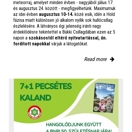
meteorraj, amelyet minden évben - nagyjából július 17.
és augusztus 24. között - megfigyelhetünk. Maximumuk
az idei évben
augusztus 10-14.
közé esik, idén a Hold
fázisa miatt különösen jó alkalom nyílik sok hullócsillag
észlelésére. A látványos égi jelenség iránti nagy
érdeklődésre tekintettel a Bükki Csillagdában ezen az 5
napon a
szokásostól eltérő nyitvatartással, ún.
fordított napokkal
várjuk a látogatókat.
Read more