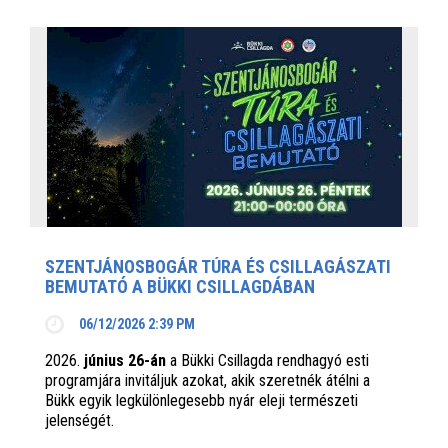
SZENTJÁNOSBOGÁR TÚRA ÉS CSILLAGÁSZATI
BEMUTATÓ A BÜKKI CSILLAGDÁBAN
06/12/2026 2:39 PM
2026.
június 26-án
a Bükki Csillagda rendhagyó esti
programjára invitáljuk azokat, akik szeretnék átélni a
Bükk egyik legkülönlegesebb nyár eleji természeti
jelenségét.