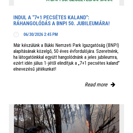
INDUL A "7+1 PECSÉTES KALAND":
RÁHANGOLÓDÁS A BNPI 50. JUBILEUMÁRA!
06/30/2026 2:45 PM
Már készülünk a Bükki Nemzeti Park Igazgatóság (BNPI)
alapításának közelgő, 50 éves évfordulójára. Szeretnénk,
ha látogatóinkkal együtt hangolódnánk a jeles jubileumra,
ezért idén július 1-jétől elindítjuk a „7+1 pecsétes kaland”
elnevezésű játékunkat!
Read more