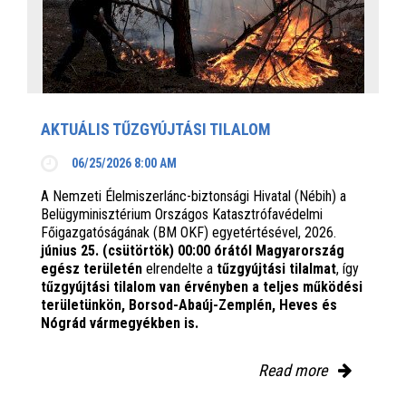
AKTUÁLIS TŰZGYÚJTÁSI TILALOM
06/25/2026 8:00 AM
A Nemzeti Élelmiszerlánc-biztonsági Hivatal (Nébih) a
Belügyminisztérium Országos Katasztrófavédelmi
Főigazgatóságának (BM OKF) egyetértésével, 2026.
június 25. (csütörtök) 00:00 órától Magyarország
egész területén
elrendelte a
tűzgyújtási tilalmat
, így
tűzgyújtási tilalom van érvényben
a teljes működési
területünkön, Borsod-Abaúj-Zemplén, Heves és
Nógrád vármegyékben is.
Read more