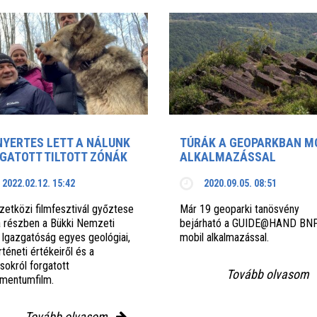
NYERTES LETT A NÁLUNK
TÚRÁK A GEOPARKBAN M
GATOTT TILTOTT ZÓNÁK
ALKALMAZÁSSAL
2022.02.12. 15:42
2020.09.05. 08:51
etközi filmfesztivál győztese
Már 19 geoparki tanösvény
 a részben a Bükki Nemzeti
bejárható a GUIDE@HAND BN
 Igazgatóság egyes geológiai,
mobil alkalmazással.
rténeti értékeiről és a
sokról forgatott
Tovább olvasom
mentumfilm.
Tovább olvasom