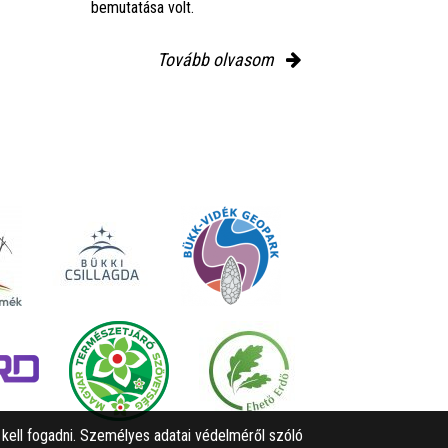
bemutatása volt.
Tovább olvasom
l kell fogadni. Személyes adatai védelméről szóló