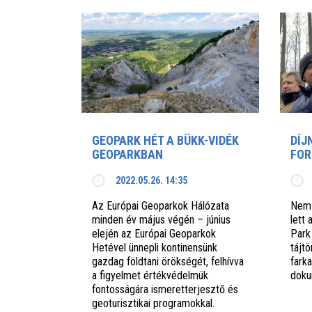
GEOPARK HÉT A BÜKK-VIDÉK
DÍJ
GEOPARKBAN
FOR
2022.05.26. 14:35
Az Európai Geoparkok Hálózata
Nemz
minden év május végén – június
lett
elején az Európai Geoparkok
Park
Hetével ünnepli kontinensünk
tájtö
gazdag földtani örökségét, felhívva
farka
a figyelmet értékvédelmük
doku
fontosságára ismeretterjesztő és
geoturisztikai programokkal.