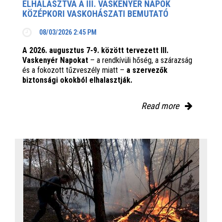
ELHALASZTVA A III. VASKENYÉR NAPOK
KÖZÉPKORI VASKOHÁSZATI BEMUTATÓ
08/03/2026 2:45 PM
A 2026. augusztus 7-9. között tervezett III.
Vaskenyér Napokat
– a rendkívüli hőség, a szárazság
és a fokozott tűzveszély miatt –
a szervezők
biztonsági okokból elhalasztják.
Read more