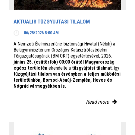
AKTUÁLIS TŰZGYÚJTÁSI TILALOM
06/25/2026 8:00 AM
A Nemzeti Élelmiszerlánc-biztonsági Hivatal (Nébih) a
Belügyminisztérium Országos Katasztrófavédelmi
Főigazgatóságának (BM OKF) egyetértésével, 2026.
június 25. (csütörtök) 00:00 órától Magyarország
egész területén
elrendelte a
tűzgyújtási tilalmat
, így
tűzgyújtási tilalom van érvényben
a teljes működési
területünkön, Borsod-Abaúj-Zemplén, Heves és
Nógrád vármegyékben is.
Read more