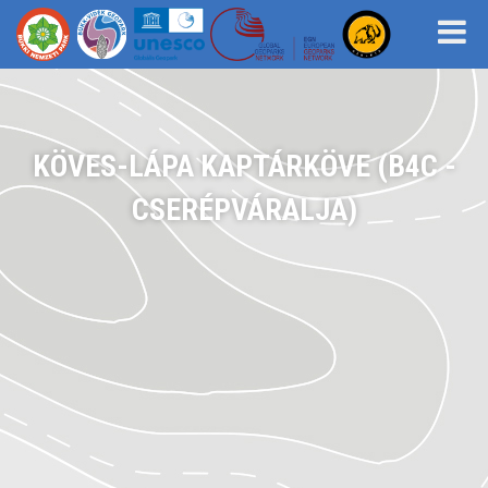
KÖVES-LÁPA KAPTÁRKÖVE (B4C -
CSERÉPVÁRALJA)