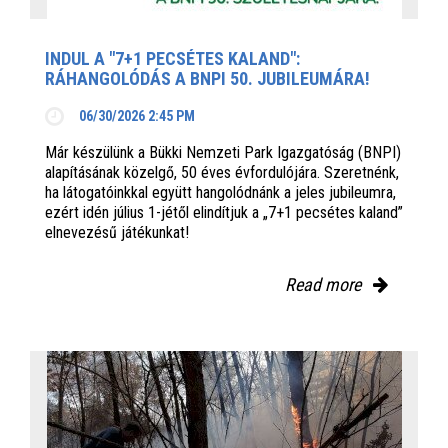
INDUL A "7+1 PECSÉTES KALAND":
RÁHANGOLÓDÁS A BNPI 50. JUBILEUMÁRA!
06/30/2026 2:45 PM
Már készülünk a Bükki Nemzeti Park Igazgatóság (BNPI)
alapításának közelgő, 50 éves évfordulójára. Szeretnénk,
ha látogatóinkkal együtt hangolódnánk a jeles jubileumra,
ezért idén július 1-jétől elindítjuk a „7+1 pecsétes kaland”
elnevezésű játékunkat!
Read more