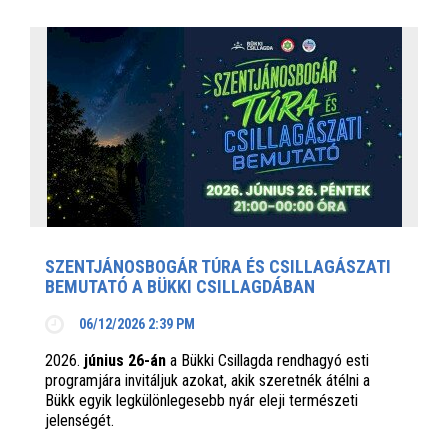
SZENTJÁNOSBOGÁR TÚRA ÉS CSILLAGÁSZATI
BEMUTATÓ A BÜKKI CSILLAGDÁBAN
06/12/2026 2:39 PM
2026.
június 26-án
a Bükki Csillagda rendhagyó esti
programjára invitáljuk azokat, akik szeretnék átélni a
Bükk egyik legkülönlegesebb nyár eleji természeti
jelenségét.