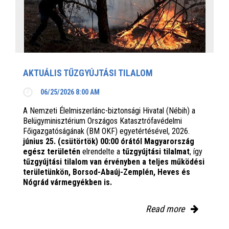
AKTUÁLIS TŰZGYÚJTÁSI TILALOM
06/25/2026 8:00 AM
A Nemzeti Élelmiszerlánc-biztonsági Hivatal (Nébih) a
Belügyminisztérium Országos Katasztrófavédelmi
Főigazgatóságának (BM OKF) egyetértésével, 2026.
június 25. (csütörtök) 00:00 órától Magyarország
egész területén
elrendelte a
tűzgyújtási tilalmat
, így
tűzgyújtási tilalom van érvényben
a teljes működési
területünkön, Borsod-Abaúj-Zemplén, Heves és
Nógrád vármegyékben is.
Read more