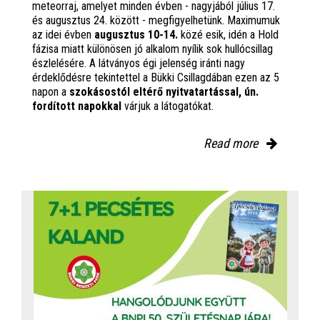
meteorraj, amelyet minden évben - nagyjából július 17.
és augusztus 24. között - megfigyelhetünk. Maximumuk
az idei évben
augusztus 10-14.
közé esik, idén a Hold
fázisa miatt különösen jó alkalom nyílik sok hullócsillag
észlelésére. A látványos égi jelenség iránti nagy
érdeklődésre tekintettel a Bükki Csillagdában ezen az 5
napon a
szokásostól eltérő nyitvatartással, ún.
fordított napokkal
várjuk a látogatókat.
Read more