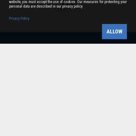
website, you must accept the use of cookies. Our measures for protecting your
personal data are described in our privacy policy.
Privacy Policy
ALLOW
Bükk-vidék Geopark Csoport
Cím: 3304 Eger, Sánc u. 6. Tel: +36 36 411-581 Fax:
36/412-791 -
Email: bukkvidekgeopark@bnpi.hu
Impresszum