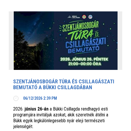
SZENTJÁNOSBOGÁR TÚRA ÉS CSILLAGÁSZATI
BEMUTATÓ A BÜKKI CSILLAGDÁBAN
06/12/2026 2:39 PM
2026.
június 26-án
a Bükki Csillagda rendhagyó esti
programjára invitáljuk azokat, akik szeretnék átélni a
Bükk egyik legkülönlegesebb nyár eleji természeti
jelenségét.