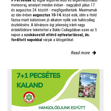
A
Perseidák
az egyik legismertebb és leglátványosabb
meteorraj, amelyet minden évben - nagyjából július 17.
és augusztus 24. között - megfigyelhetünk. Maximumuk
az idei évben
augusztus 10-14.
közé esik, idén a Hold
fázisa miatt különösen jó alkalom nyílik sok hullócsillag
észlelésére. A látványos égi jelenség iránti nagy
érdeklődésre tekintettel a Bükki Csillagdában ezen az 5
napon a
szokásostól eltérő nyitvatartással, ún.
fordított napokkal
várjuk a látogatókat.
Read more