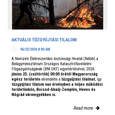
AKTUÁLIS TŰZGYÚJTÁSI TILALOM
06/25/2026 8:00 AM
A Nemzeti Élelmiszerlánc-biztonsági Hivatal (Nébih) a
Belügyminisztérium Országos Katasztrófavédelmi
Főigazgatóságának (BM OKF) egyetértésével, 2026.
június 25. (csütörtök) 00:00 órától Magyarország
egész területén
elrendelte a
tűzgyújtási tilalmat
, így
tűzgyújtási tilalom van érvényben
a teljes működési
területünkön, Borsod-Abaúj-Zemplén, Heves és
Nógrád vármegyékben is.
Read more