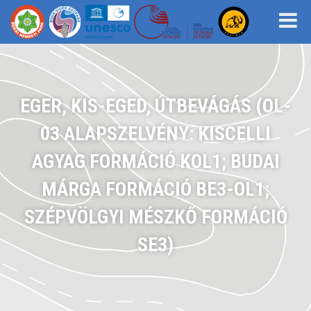
EGER, KIS-EGED, ÚTBEVÁGÁS (OL-
03 ALAPSZELVÉNY: KISCELLI
AGYAG FORMÁCIÓ KOL1; BUDAI
MÁRGA FORMÁCIÓ BE3-OL1;
SZÉPVÖLGYI MÉSZKŐ FORMÁCIÓ
SE3)