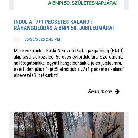
INDUL A "7+1 PECSÉTES KALAND":
RÁHANGOLÓDÁS A BNPI 50. JUBILEUMÁRA!
06/30/2026 2:45 PM
Már készülünk a Bükki Nemzeti Park Igazgatóság (BNPI)
alapításának közelgő, 50 éves évfordulójára. Szeretnénk,
ha látogatóinkkal együtt hangolódnánk a jeles jubileumra,
ezért idén július 1-jétől elindítjuk a „7+1 pecsétes kaland”
elnevezésű játékunkat!
Read more