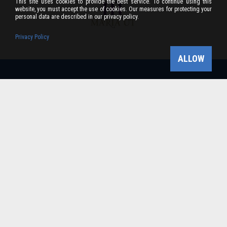
This site uses cookies to provide the best service. To continue using this
website, you must accept the use of cookies. Our measures for protecting your
personal data are described in our privacy policy.
Privacy Policy
ALLOW
Bükk-vidék Geopark Csoport
Cím: 3304 Eger, Sánc u. 6. Tel: +36 36 411-581 Fax:
36/412-791 -
Email: bukkvidekgeopark@bnpi.hu
Impresszum