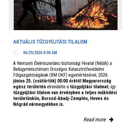
AKTUÁLIS TŰZGYÚJTÁSI TILALOM
06/25/2026 8:00 AM
A Nemzeti Élelmiszerlánc-biztonsági Hivatal (Nébih) a
Belügyminisztérium Országos Katasztrófavédelmi
Főigazgatóságának (BM OKF) egyetértésével, 2026.
június 25. (csütörtök) 00:00 órától Magyarország
egész területén
elrendelte a
tűzgyújtási tilalmat
, így
tűzgyújtási tilalom van érvényben
a teljes működési
területünkön, Borsod-Abaúj-Zemplén, Heves és
Nógrád vármegyékben is.
Read more