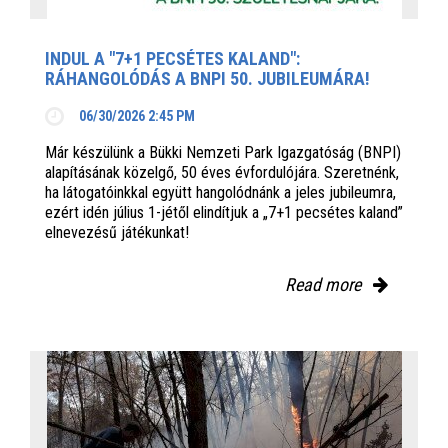
INDUL A "7+1 PECSÉTES KALAND":
RÁHANGOLÓDÁS A BNPI 50. JUBILEUMÁRA!
06/30/2026 2:45 PM
Már készülünk a Bükki Nemzeti Park Igazgatóság (BNPI)
alapításának közelgő, 50 éves évfordulójára. Szeretnénk,
ha látogatóinkkal együtt hangolódnánk a jeles jubileumra,
ezért idén július 1-jétől elindítjuk a „7+1 pecsétes kaland”
elnevezésű játékunkat!
Read more