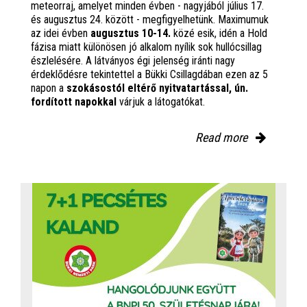
meteorraj, amelyet minden évben - nagyjából július 17.
és augusztus 24. között - megfigyelhetünk. Maximumuk
az idei évben
augusztus 10-14.
közé esik, idén a Hold
fázisa miatt különösen jó alkalom nyílik sok hullócsillag
észlelésére. A látványos égi jelenség iránti nagy
érdeklődésre tekintettel a Bükki Csillagdában ezen az 5
napon a
szokásostól eltérő nyitvatartással, ún.
fordított napokkal
várjuk a látogatókat.
Read more