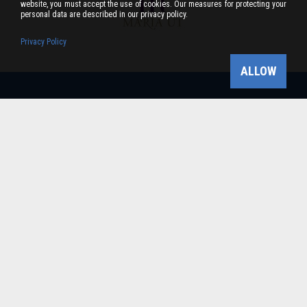
website, you must accept the use of cookies. Our measures for protecting your
personal data are described in our privacy policy.
Privacy Policy
ALLOW
Bükk-vidék Geopark Csoport
Cím: 3304 Eger, Sánc u. 6. Tel: +36 36 411-581 Fax:
36/412-791 -
Email: bukkvidekgeopark@bnpi.hu
Impresszum