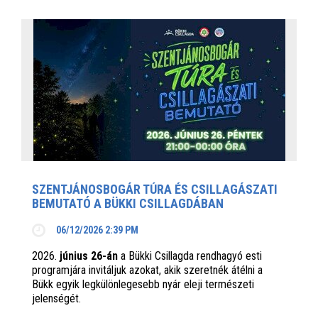
SZENTJÁNOSBOGÁR TÚRA ÉS CSILLAGÁSZATI
BEMUTATÓ A BÜKKI CSILLAGDÁBAN
06/12/2026 2:39 PM
2026.
június 26-án
a Bükki Csillagda rendhagyó esti
programjára invitáljuk azokat, akik szeretnék átélni a
Bükk egyik legkülönlegesebb nyár eleji természeti
jelenségét.