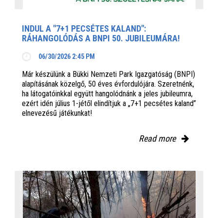
INDUL A "7+1 PECSÉTES KALAND":
RÁHANGOLÓDÁS A BNPI 50. JUBILEUMÁRA!
06/30/2026 2:45 PM
Már készülünk a Bükki Nemzeti Park Igazgatóság (BNPI)
alapításának közelgő, 50 éves évfordulójára. Szeretnénk,
ha látogatóinkkal együtt hangolódnánk a jeles jubileumra,
ezért idén július 1-jétől elindítjuk a „7+1 pecsétes kaland”
elnevezésű játékunkat!
Read more