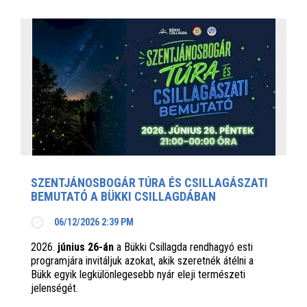
SZENTJÁNOSBOGÁR TÚRA ÉS CSILLAGÁSZATI
BEMUTATÓ A BÜKKI CSILLAGDÁBAN
06/12/2026 2:39 PM
2026.
június 26-án
a Bükki Csillagda rendhagyó esti
programjára invitáljuk azokat, akik szeretnék átélni a
Bükk egyik legkülönlegesebb nyár eleji természeti
jelenségét.