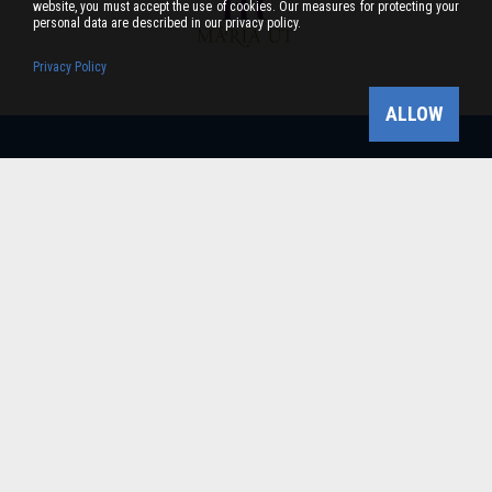
website, you must accept the use of cookies. Our measures for protecting your
personal data are described in our privacy policy.
Privacy Policy
ALLOW
Bükk-vidék Geopark Csoport
Cím: 3304 Eger, Sánc u. 6. Tel: +36 36 411-581 Fax:
36/412-791 -
Email: bukkvidekgeopark@bnpi.hu
Impresszum