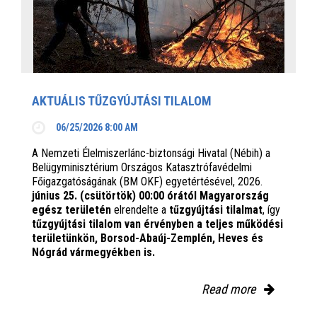
AKTUÁLIS TŰZGYÚJTÁSI TILALOM
06/25/2026 8:00 AM
A Nemzeti Élelmiszerlánc-biztonsági Hivatal (Nébih) a
Belügyminisztérium Országos Katasztrófavédelmi
Főigazgatóságának (BM OKF) egyetértésével, 2026.
június 25. (csütörtök) 00:00 órától Magyarország
egész területén
elrendelte a
tűzgyújtási tilalmat
, így
tűzgyújtási tilalom van érvényben
a teljes működési
területünkön, Borsod-Abaúj-Zemplén, Heves és
Nógrád vármegyékben is.
Read more