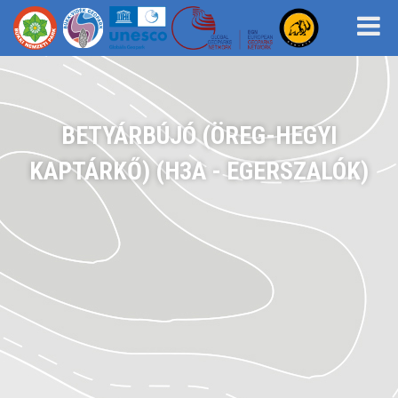
BETYÁRBÚJÓ (ÖREG-HEGYI
KAPTÁRKŐ) (H3A - EGERSZALÓK)