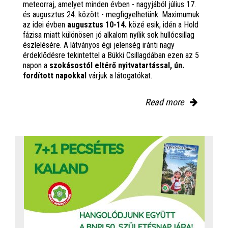
meteorraj, amelyet minden évben - nagyjából július 17.
és augusztus 24. között - megfigyelhetünk. Maximumuk
az idei évben
augusztus 10-14.
közé esik, idén a Hold
fázisa miatt különösen jó alkalom nyílik sok hullócsillag
észlelésére. A látványos égi jelenség iránti nagy
érdeklődésre tekintettel a Bükki Csillagdában ezen az 5
napon a
szokásostól eltérő nyitvatartással, ún.
fordított napokkal
várjuk a látogatókat.
Read more