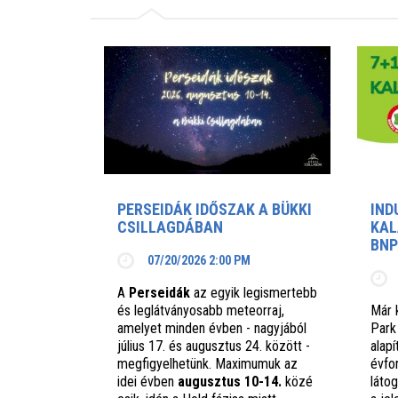
PERSEIDÁK IDŐSZAK A BÜKKI
IND
CSILLAGDÁBAN
KAL
BNP
07/20/2026 2:00 PM
A
Perseidák
az egyik legismertebb
és leglátványosabb meteorraj,
Már 
amelyet minden évben - nagyjából
Park
július 17. és augusztus 24. között -
alap
megfigyelhetünk. Maximumuk az
évfo
idei évben
augusztus 10-14.
közé
láto