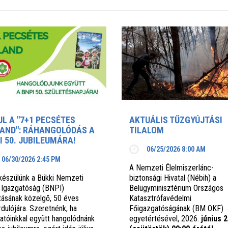
UL A "7+1 PECSÉTES
AKTUÁLIS TŰZGYÚJTÁSI
AND": RÁHANGOLÓDÁS A
TILALOM
I 50. JUBILEUMÁRA!
06/25/2026 8:00 AM
06/30/2026 2:45 PM
A Nemzeti Élelmiszerlánc-
készülünk a Bükki Nemzeti
biztonsági Hivatal (Nébih) a
 Igazgatóság (BNPI)
Belügyminisztérium Országos
ításának közelgő, 50 éves
Katasztrófavédelmi
rdulójára. Szeretnénk, ha
Főigazgatóságának (BM OKF)
gatóinkkal együtt hangolódnánk
egyetértésével, 2026.
június 2