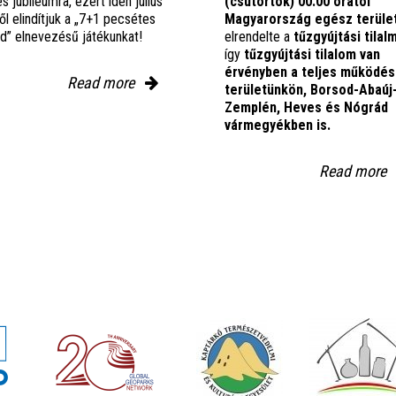
es jubileumra, ezért idén július
(csütörtök) 00:00 órától
ől elindítjuk a „7+1 pecsétes
Magyarország egész terüle
nd” elnevezésű játékunkat!
elrendelte a
tűzgyújtási tilal
így
tűzgyújtási tilalom van
érvényben
a teljes működés
Read more
területünkön, Borsod-Abaúj
Zemplén, Heves és Nógrád
vármegyékben is.
Read more