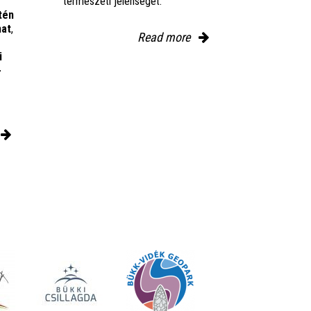
természeti jelenségét.
tén
mat
,
Read more
i
-