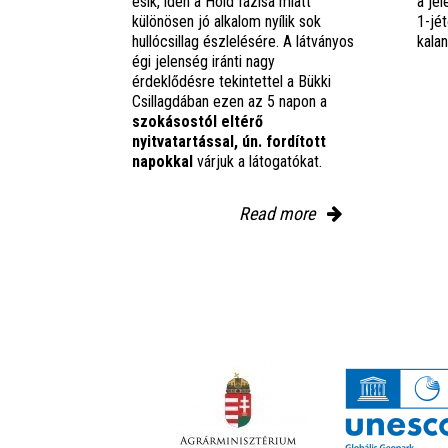
esik, idén a Hold fázisa miatt
a jel
különösen jó alkalom nyílik sok
1-jét
hullócsillag észlelésére. A látványos
kala
égi jelenség iránti nagy
érdeklődésre tekintettel a Bükki
Csillagdában ezen az 5 napon a
szokásostól eltérő
nyitvatartással, ún. fordított
napokkal
várjuk a látogatókat.
Read more