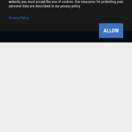
website, you must accept the use of cookies. Our measures for protecting your
personal data are described in our privacy policy.
Privacy Policy
ALLOW
Bükk-vidék Geopark Csoport
Cím: 3304 Eger, Sánc u. 6. Tel: +36 36 411-581 Fax:
36/412-791 -
Email: bukkvidekgeopark@bnpi.hu
Impresszum