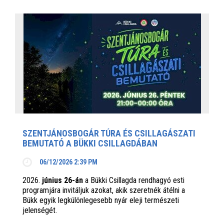
SZENTJÁNOSBOGÁR TÚRA ÉS CSILLAGÁSZATI
BEMUTATÓ A BÜKKI CSILLAGDÁBAN
06/12/2026 2:39 PM
2026.
június 26-án
a Bükki Csillagda rendhagyó esti
programjára invitáljuk azokat, akik szeretnék átélni a
Bükk egyik legkülönlegesebb nyár eleji természeti
jelenségét.