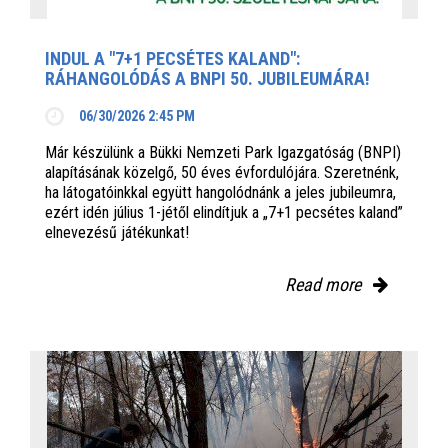
INDUL A "7+1 PECSÉTES KALAND":
RÁHANGOLÓDÁS A BNPI 50. JUBILEUMÁRA!
06/30/2026 2:45 PM
Már készülünk a Bükki Nemzeti Park Igazgatóság (BNPI)
alapításának közelgő, 50 éves évfordulójára. Szeretnénk,
ha látogatóinkkal együtt hangolódnánk a jeles jubileumra,
ezért idén július 1-jétől elindítjuk a „7+1 pecsétes kaland”
elnevezésű játékunkat!
Read more