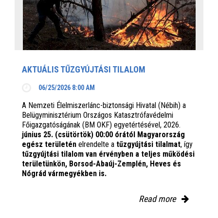
AKTUÁLIS TŰZGYÚJTÁSI TILALOM
06/25/2026 8:00 AM
A Nemzeti Élelmiszerlánc-biztonsági Hivatal (Nébih) a
Belügyminisztérium Országos Katasztrófavédelmi
Főigazgatóságának (BM OKF) egyetértésével, 2026.
június 25. (csütörtök) 00:00 órától Magyarország
egész területén
elrendelte a
tűzgyújtási tilalmat
, így
tűzgyújtási tilalom van érvényben
a teljes működési
területünkön, Borsod-Abaúj-Zemplén, Heves és
Nógrád vármegyékben is.
Read more