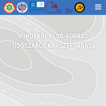
VÖRÖSKŐI-ALSÓ-FORRÁS
(IDŐSZAKOS KARSZTFORRÁS)