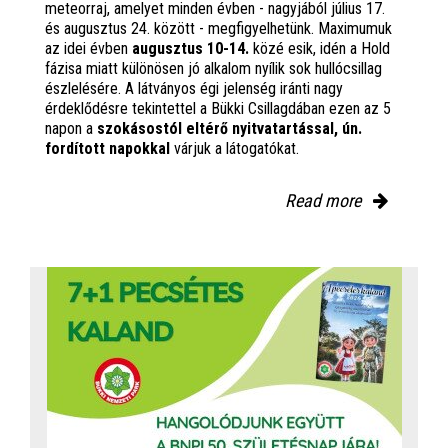
meteorraj, amelyet minden évben - nagyjából július 17.
és augusztus 24. között - megfigyelhetünk. Maximumuk
az idei évben
augusztus 10-14.
közé esik, idén a Hold
fázisa miatt különösen jó alkalom nyílik sok hullócsillag
észlelésére. A látványos égi jelenség iránti nagy
érdeklődésre tekintettel a Bükki Csillagdában ezen az 5
napon a
szokásostól eltérő nyitvatartással, ún.
fordított napokkal
várjuk a látogatókat.
Read more