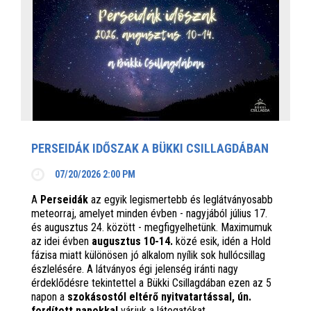
PERSEIDÁK IDŐSZAK A BÜKKI CSILLAGDÁBAN
07/20/2026 2:00 PM
A
Perseidák
az egyik legismertebb és leglátványosabb
meteorraj, amelyet minden évben - nagyjából július 17.
és augusztus 24. között - megfigyelhetünk. Maximumuk
az idei évben
augusztus 10-14.
közé esik, idén a Hold
fázisa miatt különösen jó alkalom nyílik sok hullócsillag
észlelésére. A látványos égi jelenség iránti nagy
érdeklődésre tekintettel a Bükki Csillagdában ezen az 5
napon a
szokásostól eltérő nyitvatartással, ún.
fordított napokkal
várjuk a látogatókat.