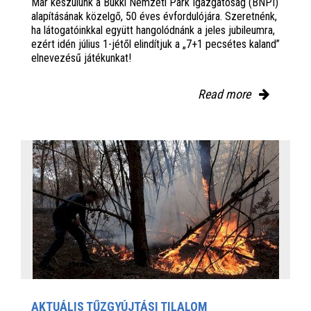
Már készülünk a Bükki Nemzeti Park Igazgatóság (BNPI)
alapításának közelgő, 50 éves évfordulójára. Szeretnénk,
ha látogatóinkkal együtt hangolódnánk a jeles jubileumra,
ezért idén július 1-jétől elindítjuk a „7+1 pecsétes kaland”
elnevezésű játékunkat!
Read more
AKTUÁLIS TŰZGYÚJTÁSI TILALOM