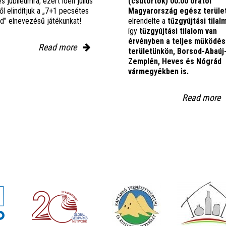
es jubileumra, ezért idén július
(csütörtök) 00:00 órától
ől elindítjuk a „7+1 pecsétes
Magyarország egész terüle
nd” elnevezésű játékunkat!
elrendelte a
tűzgyújtási tilal
így
tűzgyújtási tilalom van
érvényben
a teljes működés
Read more
területünkön, Borsod-Abaúj
Zemplén, Heves és Nógrád
vármegyékben is.
Read more