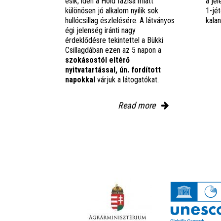
esik, idén a Hold fázisa miatt
a jel
különösen jó alkalom nyílik sok
1-jét
hullócsillag észlelésére. A látványos
kala
égi jelenség iránti nagy
érdeklődésre tekintettel a Bükki
Csillagdában ezen az 5 napon a
szokásostól eltérő
nyitvatartással, ún. fordított
napokkal
várjuk a látogatókat.
Read more