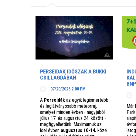
PERSEIDÁK IDŐSZAK A BÜKKI
IND
CSILLAGDÁBAN
KAL
BNP
07/20/2026 2:00 PM
A
Perseidák
az egyik legismertebb
és leglátványosabb meteorraj,
Már 
amelyet minden évben - nagyjából
Park
július 17. és augusztus 24. között -
alap
megfigyelhetünk. Maximumuk az
évfo
idei évben
augusztus 10-14.
közé
láto