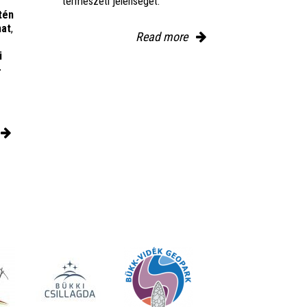
természeti jelenségét.
tén
mat
,
Read more
i
-