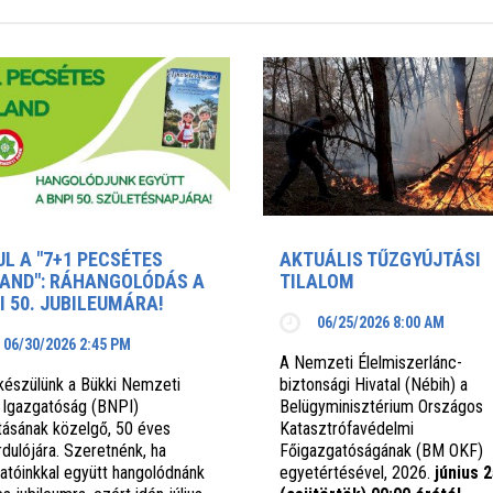
UL A "7+1 PECSÉTES
AKTUÁLIS TŰZGYÚJTÁSI
AND": RÁHANGOLÓDÁS A
TILALOM
I 50. JUBILEUMÁRA!
06/25/2026 8:00 AM
06/30/2026 2:45 PM
A Nemzeti Élelmiszerlánc-
készülünk a Bükki Nemzeti
biztonsági Hivatal (Nébih) a
 Igazgatóság (BNPI)
Belügyminisztérium Országos
ításának közelgő, 50 éves
Katasztrófavédelmi
rdulójára. Szeretnénk, ha
Főigazgatóságának (BM OKF)
gatóinkkal együtt hangolódnánk
egyetértésével, 2026.
június 2