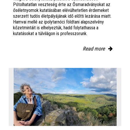
Pótolhatatlan veszteség érte az Ősmaradványokat az
őséletnyomok kutatásában elévülhetetlen érdemeket
szerzett tudós életpályájának idő előtti lezárása miatt.
Hamvai mellé az ipolytarnóci földtani alapszelvény
kőzetmintáit is elhelyeztük, hadd folytathassa a
kutatásokat a túlvilágon is professzorunk.
Read more