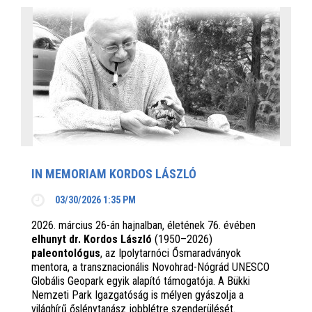
IN MEMORIAM KORDOS LÁSZLÓ
03/30/2026 1:35 PM
2026. március 26-án hajnalban, életének 76. évében
elhunyt dr. Kordos László
(1950–2026)
paleontológus
, az Ipolytarnóci Ősmaradványok
mentora, a transznacionális Novohrad-Nógrád UNESCO
Globális Geopark egyik alapító támogatója. A Bükki
Nemzeti Park Igazgatóság is mélyen gyászolja a
világhírű őslénytanász jobblétre szenderülését.