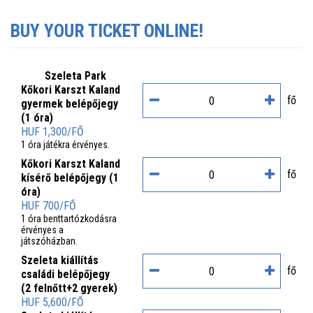
BUY YOUR TICKET ONLINE!
Szeleta Park
Kőkori Karszt Kaland
fő
gyermek belépőjegy
(1 óra)
HUF 1,300/FŐ
1 óra játékra érvényes.
Kőkori Karszt Kaland
fő
kísérő belépőjegy (1
óra)
HUF 700/FŐ
1 óra benttartózkodásra
érvényes a
játszóházban.
Szeleta kiállítás
fő
családi belépőjegy
(2 felnőtt+2 gyerek)
HUF 5,600/FŐ