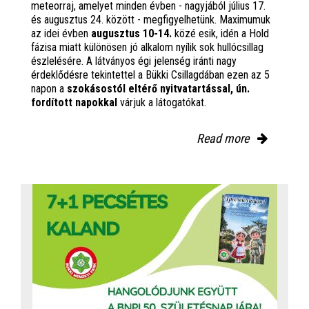
meteorraj, amelyet minden évben - nagyjából július 17.
és augusztus 24. között - megfigyelhetünk. Maximumuk
az idei évben
augusztus 10-14.
közé esik, idén a Hold
fázisa miatt különösen jó alkalom nyílik sok hullócsillag
észlelésére. A látványos égi jelenség iránti nagy
érdeklődésre tekintettel a Bükki Csillagdában ezen az 5
napon a
szokásostól eltérő nyitvatartással, ún.
fordított napokkal
várjuk a látogatókat.
Read more