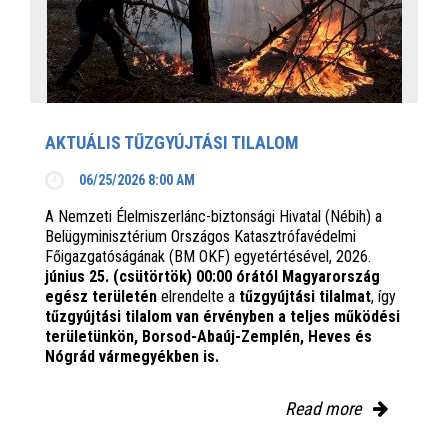
AKTUÁLIS TŰZGYÚJTÁSI TILALOM
06/25/2026 8:00 AM
A Nemzeti Élelmiszerlánc-biztonsági Hivatal (Nébih) a
Belügyminisztérium Országos Katasztrófavédelmi
Főigazgatóságának (BM OKF) egyetértésével, 2026.
június 25. (csütörtök) 00:00 órától Magyarország
egész területén
elrendelte a
tűzgyújtási tilalmat
, így
tűzgyújtási tilalom van érvényben
a teljes működési
területünkön, Borsod-Abaúj-Zemplén, Heves és
Nógrád vármegyékben is.
Read more