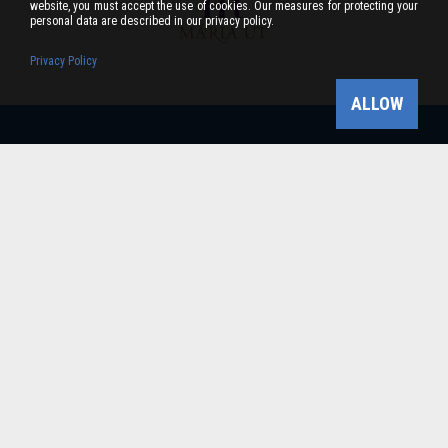
website, you must accept the use of cookies. Our measures for protecting your
personal data are described in our privacy policy.
Privacy Policy
ALLOW
Bükk-vidék Geopark Csoport
Cím: 3304 Eger, Sánc u. 6. Tel: +36 36 411-581 Fax:
36/412-791 -
Email: bukkvidekgeopark@bnpi.hu
Impresszum