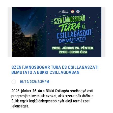
SZENTJÁNOSBOGÁR TÚRA ÉS CSILLAGÁSZATI
BEMUTATÓ A BÜKKI CSILLAGDÁBAN
06/12/2026 2:39 PM
2026.
június 26-án
a Bükki Csillagda rendhagyó esti
programjára invitáljuk azokat, akik szeretnék átélni a
Bükk egyik legkülönlegesebb nyár eleji természeti
jelenségét.