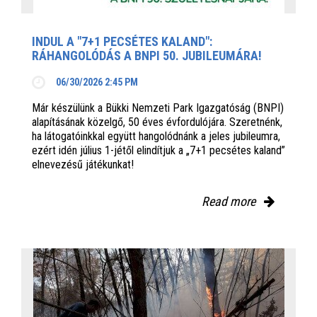
INDUL A "7+1 PECSÉTES KALAND":
RÁHANGOLÓDÁS A BNPI 50. JUBILEUMÁRA!
06/30/2026 2:45 PM
Már készülünk a Bükki Nemzeti Park Igazgatóság (BNPI)
alapításának közelgő, 50 éves évfordulójára. Szeretnénk,
ha látogatóinkkal együtt hangolódnánk a jeles jubileumra,
ezért idén július 1-jétől elindítjuk a „7+1 pecsétes kaland”
elnevezésű játékunkat!
Read more