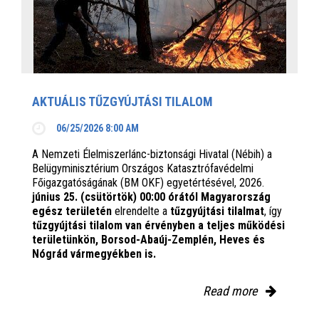
AKTUÁLIS TŰZGYÚJTÁSI TILALOM
06/25/2026 8:00 AM
A Nemzeti Élelmiszerlánc-biztonsági Hivatal (Nébih) a
Belügyminisztérium Országos Katasztrófavédelmi
Főigazgatóságának (BM OKF) egyetértésével, 2026.
június 25. (csütörtök) 00:00 órától Magyarország
egész területén
elrendelte a
tűzgyújtási tilalmat
, így
tűzgyújtási tilalom van érvényben
a teljes működési
területünkön, Borsod-Abaúj-Zemplén, Heves és
Nógrád vármegyékben is.
Read more