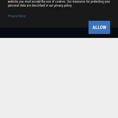
website, you must accept the use of cookies. Our measures for protecting your
personal data are described in our privacy policy.
Privacy Policy
ALLOW
Bükk-vidék Geopark Csoport
Cím: 3304 Eger, Sánc u. 6. Tel: +36 36 411-581 Fax:
36/412-791 -
Email: bukkvidekgeopark@bnpi.hu
Impresszum