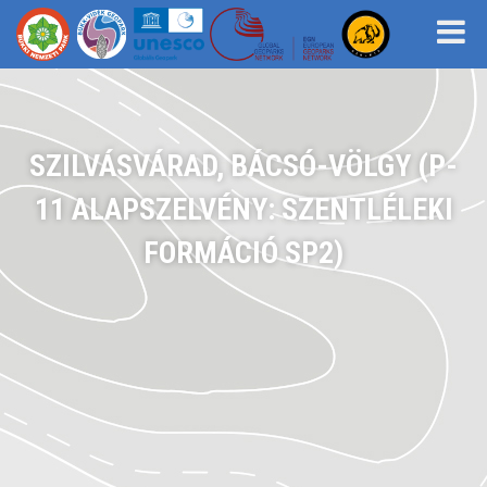
SZILVÁSVÁRAD, BÁCSÓ-VÖLGY (P-
11 ALAPSZELVÉNY: SZENTLÉLEKI
FORMÁCIÓ SP2)