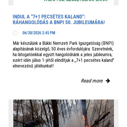
INDUL A "7+1 PECSÉTES KALAND":
RÁHANGOLÓDÁS A BNPI 50. JUBILEUMÁRA!
06/30/2026 2:45 PM
Már készülünk a Bükki Nemzeti Park Igazgatóság (BNPI)
alapításának közelgő, 50 éves évfordulójára. Szeretnénk,
ha látogatóinkkal együtt hangolódnánk a jeles jubileumra,
ezért idén július 1-jétől elindítjuk a „7+1 pecsétes kaland”
elnevezésű játékunkat!
Read more