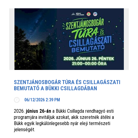
SZENTJÁNOSBOGÁR TÚRA ÉS CSILLAGÁSZATI
BEMUTATÓ A BÜKKI CSILLAGDÁBAN
06/12/2026 2:39 PM
2026.
június 26-án
a Bükki Csillagda rendhagyó esti
programjára invitáljuk azokat, akik szeretnék átélni a
Bükk egyik legkülönlegesebb nyár eleji természeti
jelenségét.