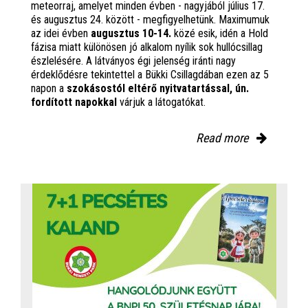
meteorraj, amelyet minden évben - nagyjából július 17.
és augusztus 24. között - megfigyelhetünk. Maximumuk
az idei évben
augusztus 10-14.
közé esik, idén a Hold
fázisa miatt különösen jó alkalom nyílik sok hullócsillag
észlelésére. A látványos égi jelenség iránti nagy
érdeklődésre tekintettel a Bükki Csillagdában ezen az 5
napon a
szokásostól eltérő nyitvatartással, ún.
fordított napokkal
várjuk a látogatókat.
Read more