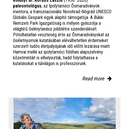
elhunyt dr. Kordos László
(1950–2026)
paleontológus
, az Ipolytarnóci Ősmaradványok
mentora, a transznacionális Novohrad-Nógrád UNESCO
Globális Geopark egyik alapító támogatója. A Bükki
Nemzeti Park Igazgatóság is mélyen gyászolja a
világhírű őslénytanász jobblétre szenderülését.
Pótolhatatlan veszteség érte az Ősmaradványokat az
őséletnyomok kutatásában elévülhetetlen érdemeket
szerzett tudós életpályájának idő előtti lezárása miatt.
Hamvai mellé az ipolytarnóci földtani alapszelvény
kőzetmintáit is elhelyeztük, hadd folytathassa a
kutatásokat a túlvilágon is professzorunk.
Read more