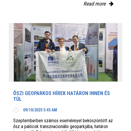
Read more
ŐSZI GEOPARKOS HÍREK HATÁRON INNEN ÉS
TÚL
09/10/2025 5:45 AM
Szeptemberben számos eseménnyel beköszöntött az
ősz a palócok transznacionális geoparkjába, határon