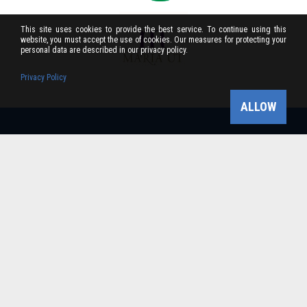
This site uses cookies to provide the best service. To continue using this
website, you must accept the use of cookies. Our measures for protecting your
personal data are described in our privacy policy.
Privacy Policy
ALLOW
Bükk-vidék Geopark Csoport
Cím: 3304 Eger, Sánc u. 6. Tel: +36 36 411-581 Fax:
36/412-791 -
Email: bukkvidekgeopark@bnpi.hu