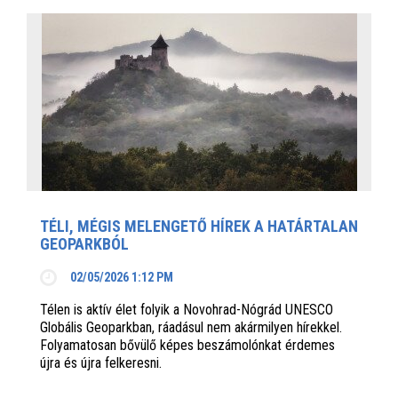
TÉLI, MÉGIS MELENGETŐ HÍREK A HATÁRTALAN
GEOPARKBÓL
02/05/2026 1:12 PM
Télen is aktív élet folyik a Novohrad-Nógrád UNESCO
Globális Geoparkban, ráadásul nem akármilyen hírekkel.
Folyamatosan bővülő képes beszámolónkat érdemes
újra és újra felkeresni.