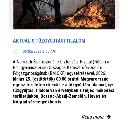
AKTUÁLIS TŰZGYÚJTÁSI TILALOM
06/25/2026 8:00 AM
A Nemzeti Élelmiszerlánc-biztonsági Hivatal (Nébih) a
Belügyminisztérium Országos Katasztrófavédelmi
Főigazgatóságának (BM OKF) egyetértésével, 2026.
június 25. (csütörtök) 00:00 órától Magyarország
egész területén
elrendelte a
tűzgyújtási tilalmat
, így
tűzgyújtási tilalom van érvényben
a teljes működési
területünkön, Borsod-Abaúj-Zemplén, Heves és
Nógrád vármegyékben is.
Read more