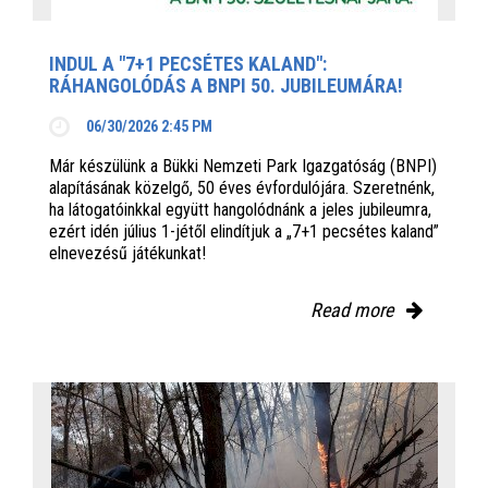
INDUL A "7+1 PECSÉTES KALAND":
RÁHANGOLÓDÁS A BNPI 50. JUBILEUMÁRA!
06/30/2026 2:45 PM
Már készülünk a Bükki Nemzeti Park Igazgatóság (BNPI)
alapításának közelgő, 50 éves évfordulójára. Szeretnénk,
ha látogatóinkkal együtt hangolódnánk a jeles jubileumra,
ezért idén július 1-jétől elindítjuk a „7+1 pecsétes kaland”
elnevezésű játékunkat!
Read more