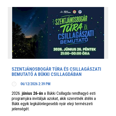
SZENTJÁNOSBOGÁR TÚRA ÉS CSILLAGÁSZATI
BEMUTATÓ A BÜKKI CSILLAGDÁBAN
06/12/2026 2:39 PM
2026.
június 26-án
a Bükki Csillagda rendhagyó esti
programjára invitáljuk azokat, akik szeretnék átélni a
Bükk egyik legkülönlegesebb nyár eleji természeti
jelenségét.