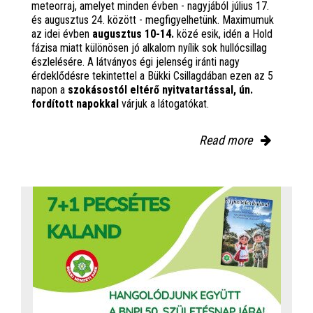
meteorraj, amelyet minden évben - nagyjából július 17.
és augusztus 24. között - megfigyelhetünk. Maximumuk
az idei évben
augusztus 10-14.
közé esik, idén a Hold
fázisa miatt különösen jó alkalom nyílik sok hullócsillag
észlelésére. A látványos égi jelenség iránti nagy
érdeklődésre tekintettel a Bükki Csillagdában ezen az 5
napon a
szokásostól eltérő nyitvatartással, ún.
fordított napokkal
várjuk a látogatókat.
Read more