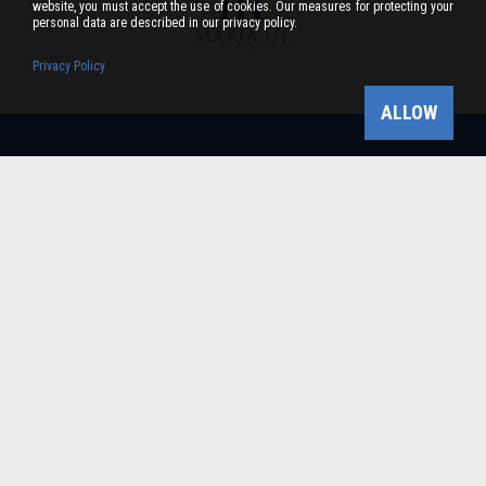
website, you must accept the use of cookies. Our measures for protecting your
personal data are described in our privacy policy.
Privacy Policy
ALLOW
Bükk-vidék Geopark Csoport
Cím: 3304 Eger, Sánc u. 6. Tel: +36 36 411-581 Fax:
36/412-791 -
Email: bukkvidekgeopark@bnpi.hu
Impresszum